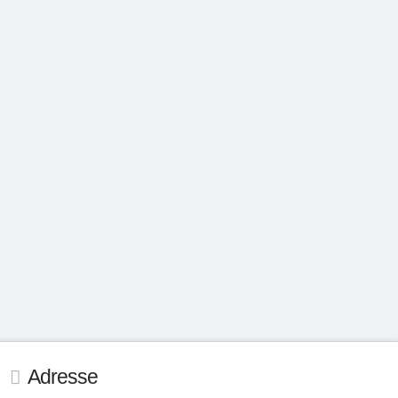
Jahreswechsel-Festival
28.12. – 31.12.2023
OLIVER SCHUPP
5. NOVEMBER 2023
ALLGEMEIN
Adresse