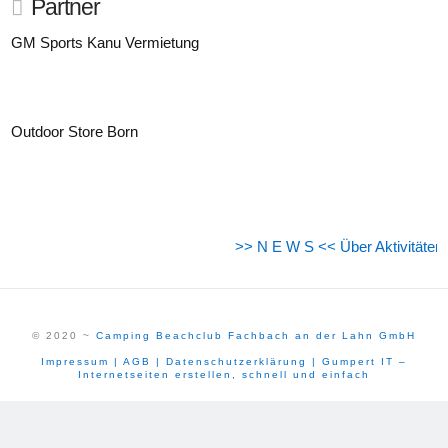
Partner
GM Sports Kanu Vermietung
Outdoor Store Born
>> N E W S << Über Aktivitäten u
© 2020 ~
Camping Beachclub Fachbach an der Lahn GmbH
Impressum
| AGB
| Datenschutzerklärung
| Gumpert IT –
Internetseiten erstellen, schnell und einfach
Cookie Consent mit Real Cookie Banner